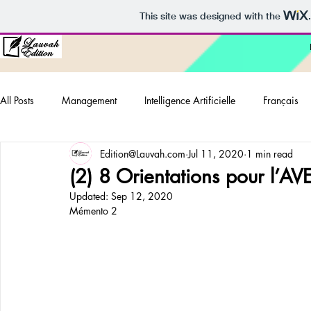
This site was designed with the
All Posts
Management
Intelligence Artificielle
Français
Edition@Lauvah.com
Jul 11, 2020
1 min read
Ouvrages SF
Articles Académiques
Research Proposal
(2) 8 Orientations pour l’AV
Updated:
Sep 12, 2020
Mémento 2
Offre de Prestations
Les Cahiers de la Réussite
Kossi Dj
Croisade pour l'Emploi
Tentatives